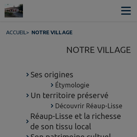
Contenu
Menu
Recherche
Pied de page
ACCUEIL
>
NOTRE VILLAGE
NOTRE VILLAGE
Ses origines
Étymologie
Un territoire préservé
Découvrir Réaup-Lisse
Réaup-Lisse et la richesse
de son tissu local
Son patrimoine cultuel