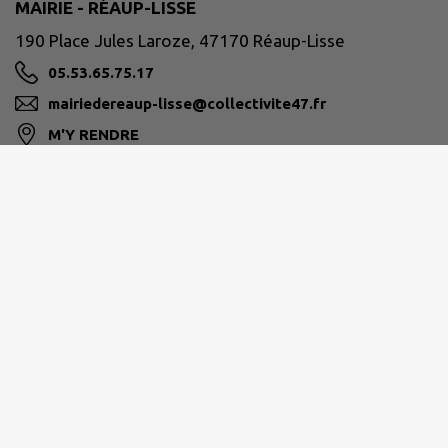
MAIRIE - RÉAUP-LISSE
190 Place Jules Laroze, 47170 Réaup-Lisse
05.53.65.75.17
mairiedereaup-lisse@collectivite47.fr
M'Y RENDRE
www.reaup-lisse.fr
ALBRET COMMUNAUTÉ
05.53.97.55.97
contact@albretcommunaute.fr