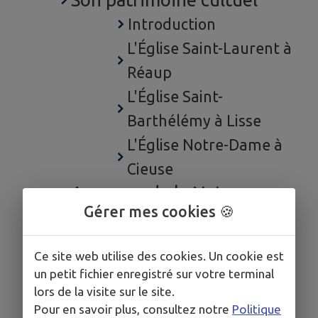
Introduction
L'Église Saint-Laurent à
Réaup
L'Église Saint-
Barthélémy à Lisse
L'Église Notre-Dame à
Cieuse
Au coeur de la Nature
Gérer mes cookies 🍪
La forêt des Landes de
Gascogne
Ce site web utilise des cookies. Un cookie est
Son site remarquable
un petit fichier enregistré sur votre terminal
Le site des Neuf Pierres
lors de la visite sur le site.
Pour en savoir plus, consultez notre
Politique
Tout pour vous accueillir