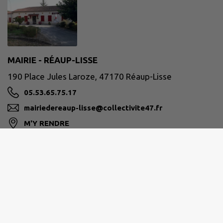
MAIRIE - RÉAUP-LISSE
190 Place Jules Laroze, 47170 Réaup-Lisse
05.53.65.75.17
mairiedereaup-lisse@collectivite47.fr
M'Y RENDRE
www.reaup-lisse.fr