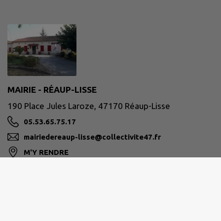
MAIRIE - RÉAUP-LISSE
190 Place Jules Laroze, 47170 Réaup-Lisse
05.53.65.75.17
mairiedereaup-lisse@collectivite47.fr
M'Y RENDRE
www.reaup-lisse.fr