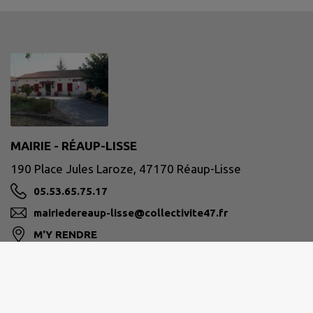
MAIRIE - RÉAUP-LISSE
190 Place Jules Laroze, 47170 Réaup-Lisse
05.53.65.75.17
mairiedereaup-lisse@collectivite47.fr
M'Y RENDRE
www.reaup-lisse.fr